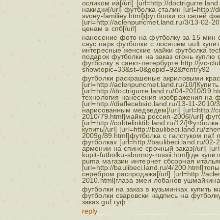
осликом иа[/url] [url=http://doctrigurre.la
накидки[/url] футболка сталин [url=http://di
svoey-familiey.html]футболки со своей фа
[url=http://aclenpuncmet.land.ru/3/13-02-
ценам в спб[/url]
нанесение фото на футболку за 15 мин
саус парк футболки c лосяшем uult купи
интересные женские майки футболка tec
подарок футболки на заказ огонь куплю 
футболку в санкт-петербурге http://jvc-clu
showtopic=33&st=0&gopid=92&#entry92
футболки раскрашеные акриловыми кра
[url=http://aclenpuncmet.land.ru/10/]Купит
[url=http://doctrigurre.land.ru/04-2010/99.
технология нанесения изображения на 
[url=http://diaflecebsio.land.ru/13-11-201
нарисованным медведем[/url] [url=http://cob
2010/79.html]майка россия-2006[/url] фу
[url=http://cobtelinktib.land.ru/12/]Футбол
купить[/url] [url=http://baulibeci.land.ru/zhe
2009g/89.html]футболка с галстуком naf n
футболках [url=http://baulibeci.land.ru/0
армении на спине срочный заказ[/url] [url=h
kupit-futbolku-sbornoy-rossii.html]где куп
puma магазин интернет сбсорная италья
[url=http://baulibeci.land.ru/4/200.html]
серебром распродажа[/url] [url=http://acle
2010.html]глаза змеи лобанов ушмайкина[
футболки на заказ в кузьминках купить 
футболки сваровски надпись на футболк
заказ guf гуф
reply