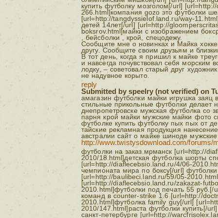
купить футболку мозголом[/url] [url=http://
266.html]компания gozo это футболки ше
[url=http://tangdyssielof.land.ru/way-11.h
детей 14лет[/url] [url=http://gloomperscrit
boksrov.html]майки с изображением бокср
, бейсболки , крой, спецодежу.
Сообщите мне о новинках и Майка хокке
другу. Сообщите своим друзьям и близк
В тот день, когда я пришил к майке треу
и навсегда почувствовал себя морским в
лодку, – советовал старый друг художни
не надувное корыто.
reply
Submitted by speelry (not verified) on Tu
амагазин футболки майки игрушка заяц 
стильные прикольные футболки делает н
днепропетровске мужская футболка со з
парня крой майки мужские майки фото с
футболке купить футболку пых пых от д
тайские рекламная продукция нанесение
австралии сайт о майке шиноде мужские
http://www.twistysdownload.com/forums/
футболки на заказ.мрманск [url=http://diaf
2010/18.html]детская футболка шорты спо
[url=http://diaflecebsio.land.ru/4/06-2010.
чемпионата мира по боксу[/url] футболки
[url=http://baulibeci.land.ru/59/05-2010.ht
[url=http://diaflecebsio.land.ru/zakazat-fut
2010.html]футболки под печать 55 руб.[/
команд в counter-strike 1.6 [url=http://doc
2010.html]футболка family guy[/url] [url=http
2010/147.html]раста футболки купить[/url
санкт-петербурге [url=http://warcfrisolex.l