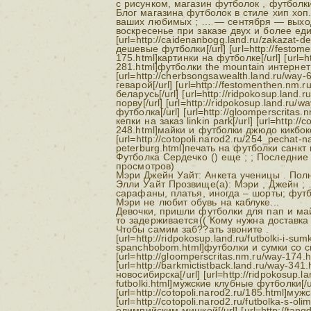
с рисунком, магазин футболок , футболки
Блог магазина футболок в стиле хип хоп
ваших любимых ; … — сентября — выходн
воскресенье при заказе двух и более ед
[url=http://caidenanbogg.land.ru/zakazat-de
дешевые футболки[/url] [url=http://festom
175.html]картинки на футболке[/url] [url=h
281.html]футболки the mountain интернет 
[url=http://cherbsongsawealth.land.ru/way
геварой[/url] [url=http://festomenthen.nm.
беларусь[/url] [url=http://ridpokosup.land
порву[/url] [url=http://ridpokosup.land.ru/
футболка[/url] [url=http://gloomperscritas
кепки на заказ linkin park[/url] [url=http://
248.html]майки и футболки джюдо кикбокс
[url=http://cotopoli.narod2.ru/254_pechat-na
peterburg.html]печать на футболки санкт п
Футболка Сердечко () еще ; ; Последние
просмотров)
Мэри Джейн Уайт: Анкета ученицы . По
Элли Уайт Прозвище(а): Мэри , Джейн ;
сарафаны, платья, иногда – шорты; футб
Мэри не любит обувь на каблуке...
Девочки, пришли футболки для пап и ма
то задерживается(( Кому нужна доставка 
Чтобы самим заб??ать звоните .
[url=http://ridpokosup.land.ru/futbolki-i-sum
spanchbobom.html]футболки и сумки со с
[url=http://gloomperscritas.nm.ru/way-174
[url=http://barkmictistback.land.ru/way-341
новосибирска[/url] [url=http://ridpokosup.l
futbolki.html]мужские клубные футболки[/u
[url=http://cotopoli.narod2.ru/185.html]муж
[url=http://cotopoli.narod2.ru/futbolka-s-o
олимпийским мишкой[/url] [url=http://tangd