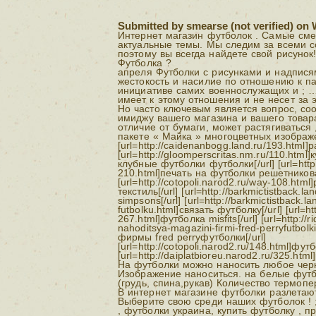
Submitted by smearse (not verified) on W
Интернет магазин футболок . Самые см
актуальные темы. Мы следим за всеми 
поэтому вы всегда найдете свой рисунок! 
Футболка ?
апреля Футболки с рисунками и надпис
жестокость и насилие по отношению к па
инициативе самих военнослужащих и ; 
имеет к этому отношения и не несет за э
Но часто ключевым является вопрос, соо
имиджу вашего магазина и вашего товара
отличие от бумаги, может растягиваться 
пакете « Майка » многоцветных изображ
[url=http://caidenanbogg.land.ru/193.html]p
[url=http://gloomperscritas.nm.ru/110.html
клубные футболки футболки[/url] [url=http
210.html]печать на футболки решетникова 
[url=http://cotopoli.narod2.ru/way-108.htm
текстиль[/url] [url=http://barkmictistback.
simpsons[/url] [url=http://barkmictistback.la
futbolku.html]связать футболку[/url] [url=ht
267.html]футболка misfits[/url] [url=http://
nahoditsya-magazini-firmi-fred-perryfutbol
фирмы fred perryфутболки[/url]
[url=http://cotopoli.narod2.ru/148.html]фут
[url=http://daiplatbioreu.narod2.ru/325.htm
На футболки можно наносить любое черн
Изображение наноситься. на белые фут
(грудь, спина,рукав) Количество термопе
В интернет магазине футболки разлетают
Выберите свою среди наших футболок ! 
, футболки украина, купить футболку , 